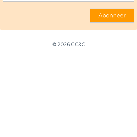
mailadres
©
2026 GC&C