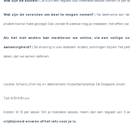
Wat zijn de kosten?
| Je kunt een tegoed voor meerdere sessies nemen of per se
Wat zijn de vereisten om deel te mogen nemen?
| Na deelname aan de 
andere trainer hebt gevolgd. Ook zonder 8 weekse mag je meedoen, het effect zal 
Als het niet anders kan mediteren we online, via een veilige zo
aanwezigheid?
| De ervaring is voor iedereen anders, sommigen blijven het pre
delen, dat we samen oefenen.
Locatie: Schans 23 en bij 4+ deelnemers: Huisartsenpraktijk De Dolgaard, Arcen
Tijd: 8.30-9.30 uur
Kosten: € 10 per sessie. Wil je meerdere sessies, neem dan een tegoed van 5 ses
vrijblijvend ervaren of het iets voor je is.