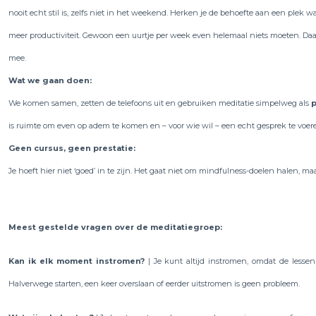
nooit echt stil is, zelfs niet in het weekend. Herken je de behoefte aan een plek w
meer productiviteit. Gewoon een uurtje per week even helemaal niets moeten. Daa
mee.
Wat we gaan doen:
We komen samen, zetten de telefoons uit en gebruiken meditatie simpelweg als
is ruimte om even op adem te komen en – voor wie wil – een echt gesprek te voer
Geen cursus, geen prestatie:
Je hoeft hier niet ‘goed’ in te zijn. Het gaat niet om mindfulness-doelen halen, ma
Meest gestelde vragen over de meditatiegroep:
​Kan ik elk moment instromen?
| Je kunt altijd instromen, omdat de lesse
Halverwege starten, een keer overslaan of eerder uitstromen is geen probleem. ​