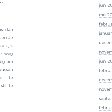
juni 2
mei 2
februa
os, dan
januar
pen. Je
decem
e zijn.
novem
de weg
juni 2
odig om
 kussen
februa
er te
decem
stil te
novem
septe
februa