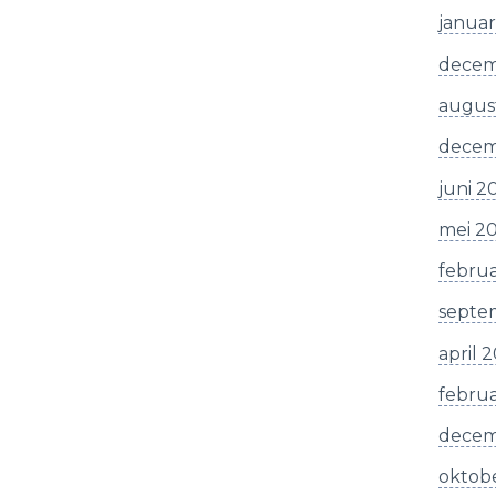
januar
decem
augus
decem
juni 2
mei 2
februa
septe
april 
februa
decem
oktob