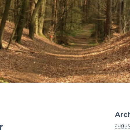
Arc
r
augus