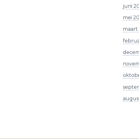
juni 2
mei 2
maart
februa
decem
novem
oktobe
septe
augus