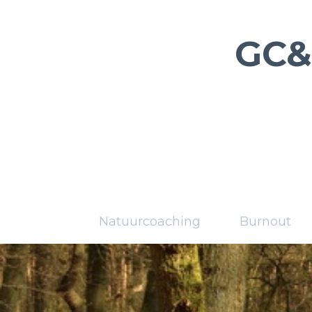
GC&
Natuurcoaching
Burnout