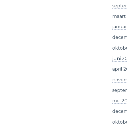
septe
maart
januar
decem
oktob
juni 2
april 
novem
septe
mei 2
decem
oktob