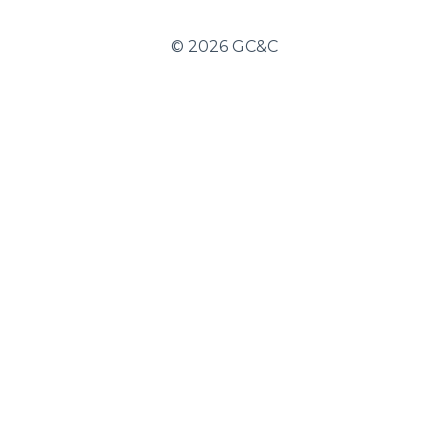
©
2026 GC&C