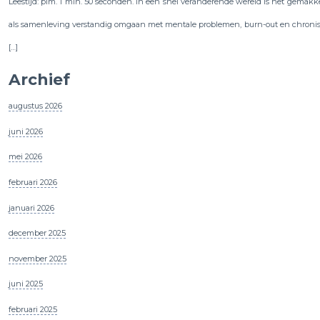
Leestijd: plm. 1 min. 50 seconden. In een snel veranderende wereld is het gemakk
als samenleving verstandig omgaan met mentale problemen, burn-out en chronische
[…]
Archief
augustus 2026
juni 2026
mei 2026
februari 2026
januari 2026
december 2025
november 2025
juni 2025
februari 2025