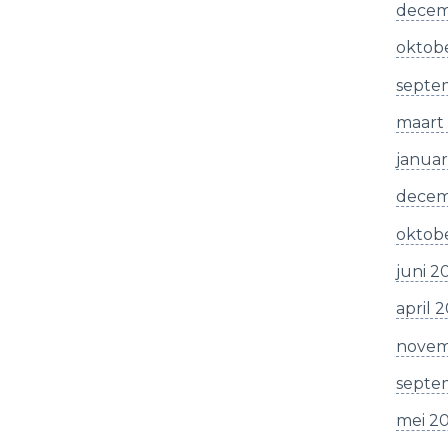
decem
oktob
septe
maart
januar
decem
oktob
juni 2
april 
novem
septe
mei 2