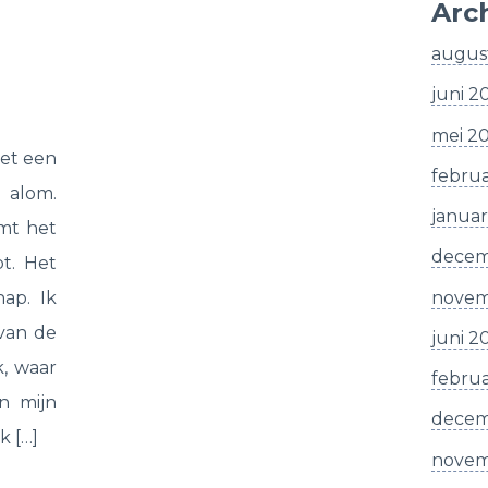
Arc
augus
juni 2
mei 2
et een
februa
 alom.
januar
mt het
decem
t. Het
novem
ap. Ik
 van de
juni 2
, waar
februa
In mijn
decem
k […]
novem