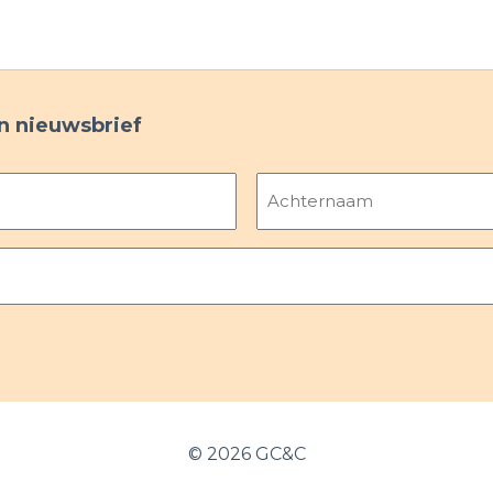
ijn nieuwsbrief
Achternaam
©
2026 GC&C