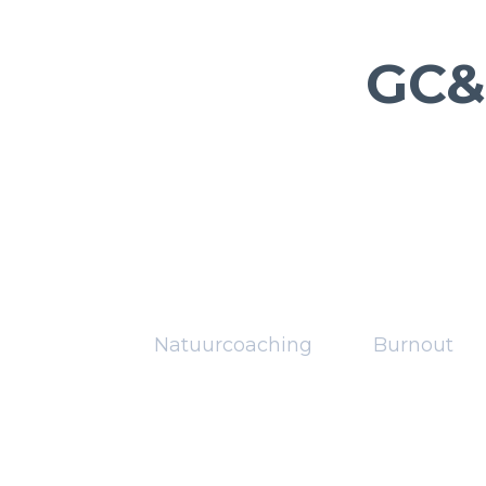
GC&
Natuurcoaching
Burnout