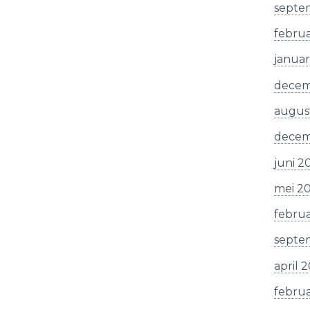
septe
februa
januar
decem
augus
decem
juni 2
mei 2
februa
septe
april 
februa