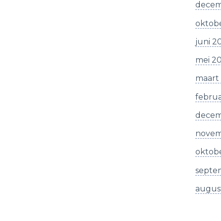
decem
oktob
juni 2
mei 2
maart
februa
decem
novem
oktobe
septe
augus