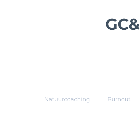
GC&
Natuurcoaching
Burnout