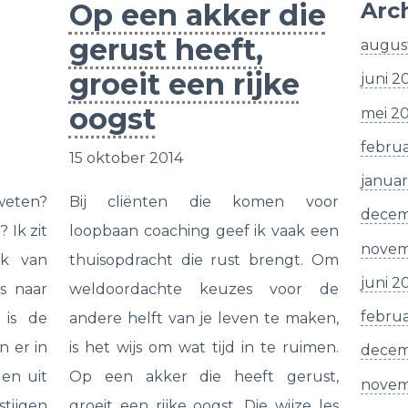
Op een akker die
Arc
gerust heeft,
augus
groeit een rijke
juni 2
oogst
mei 2
februa
15 oktober 2014
januar
weten?
Bij cliënten die komen voor
decem
 Ik zit
loopbaan coaching geef ik vaak een
novem
ak van
thuisopdracht die rust brengt. Om
juni 2
s naar
weldoordachte keuzes voor de
februa
 is de
andere helft van je leven te maken,
n er in
is het wijs om wat tijd in te ruimen.
decem
en uit
Op een akker die heeft gerust,
novem
tijgen
groeit een rijke oogst. Die wijze les