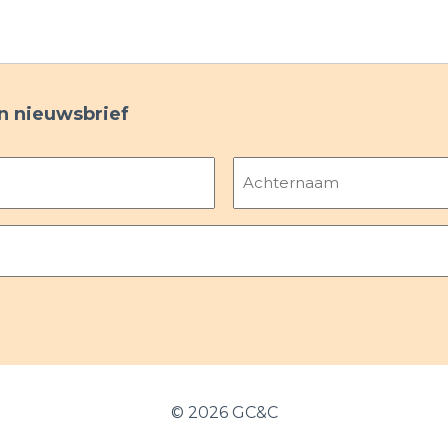
ijn nieuwsbrief
Achternaam
©
2026 GC&C