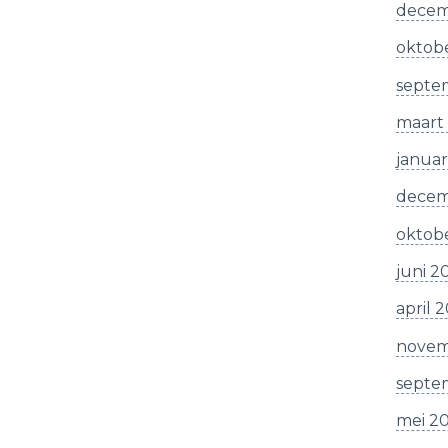
decem
oktob
septe
maart
januar
decem
oktob
juni 2
april 
novem
septe
mei 2