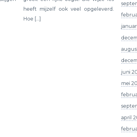
septe
heeft mijzelf ook veel opgeleverd.
februa
Hoe […]
januar
decem
augus
decem
juni 2
mei 2
februa
septe
april 
februa