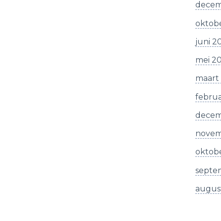
decem
oktob
juni 2
mei 2
maart
februa
decem
novem
oktobe
septe
augus