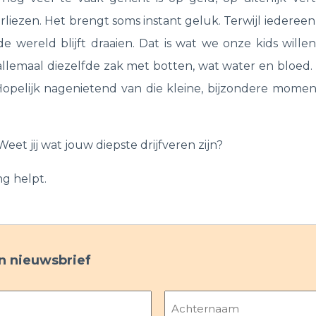
rliezen. Het brengt soms instant geluk. Terwijl iederee
de wereld blijft draaien. Dat is wat we onze kids willen
we allemaal diezelfde zak met botten, wat water en bloe
opelijk nagenietend van die kleine, bijzondere mome
Weet jij wat jouw diepste drijfveren zijn?
g helpt.
ijn nieuwsbrief