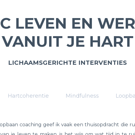
C LEVEN EN WE
VANUIT JE HART
LICHAAMSGERICHTE INTERVENTIES
Hartcoherentie
Mindfulness
Loopb
loopbaan coaching geef ik vaak een thuisopdracht die 
van je leven te maken, is het wijs om wat tijd in te r