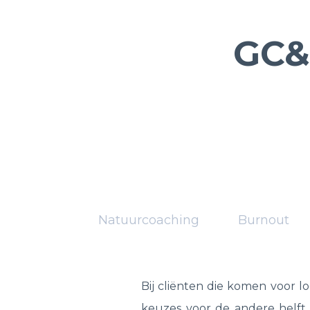
GC&
Natuurcoaching
Burnout
Bij cliënten die komen voor 
keuzes voor de andere helft 