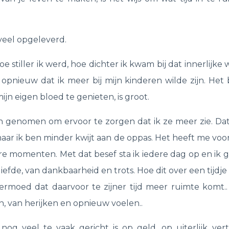
 veel opgeleverd.
e stiller ik werd, hoe dichter ik kwam bij dat innerlijke 
 opnieuw dat ik meer bij mijn kinderen wilde zijn. Het 
n eigen bloed te genieten, is groot.
n genomen om ervoor te zorgen dat ik ze meer zie. Dat
ar ik ben minder kwijt aan de oppas. Het heeft me voo
re momenten. Met dat besef sta ik iedere dag op en ik 
efde, van dankbaarheid en trots. Hoe dit over een tijdje z
vermoed dat daarvoor te zijner tijd meer ruimte komt.
n, van herijken en opnieuw voelen..
og veel te vaak gericht is op geld, op uiterlijk ver