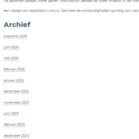
De gezonde zaadjes water geven “Bewustzijn bestaat op twee niveaus: in de kiem
een zaadje van boosheid in ons is. Wanneer de omstandigheden gunstig zijn voor d
Archief
augustus 2026
juni 2026
mei 2026
februari 2026
januari 2026
december 2025
november 2025
juni 2025
februari 2025
december 2024