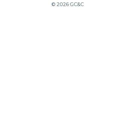
©
2026 GC&C