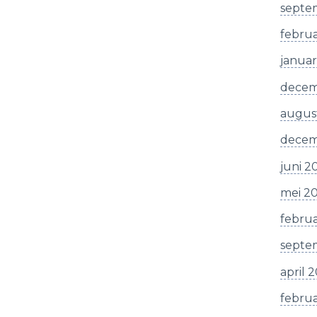
septe
februa
januar
decem
augus
decem
juni 2
mei 2
februa
septe
april 
februa