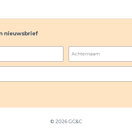
ijn nieuwsbrief
Achternaam
©
2026 GC&C