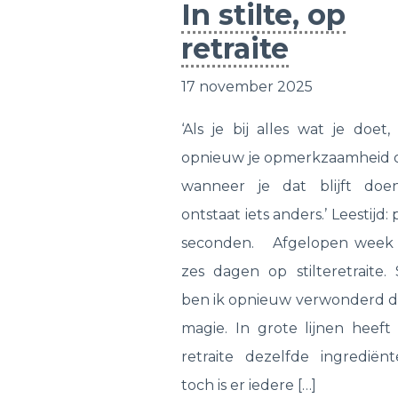
In stilte, op
retraite
17 november 2025
‘Als je bij alles wat je doet,
opnieuw je opmerkzaamheid o
wanneer je dat blijft doe
ontstaat iets anders.’ Leestijd:
seconden. Afgelopen week 
zes dagen op stilteretraite.
ben ik opnieuw verwonderd d
magie. In grote lijnen heeft
retraite dezelfde ingrediën
toch is er iedere […]