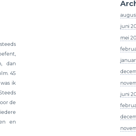
Arc
augus
juni 2
mei 2
 steeds
februa
efent,
januar
n, dan
decem
 plm. 45
novem
was ik
 Steeds
juni 2
oor de
februa
 iedere
decem
ten en
novem