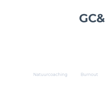
GC&
Natuurcoaching
Burnout