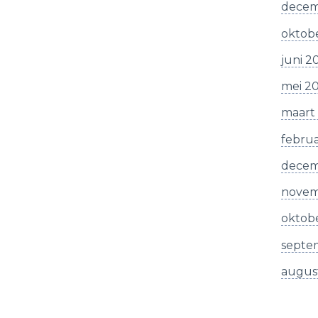
decem
oktob
juni 2
mei 2
maart
februa
decem
novem
oktobe
septe
augus