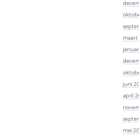
decem
oktob
septe
maart
januar
decem
oktob
juni 2
april 
novem
septe
mei 2