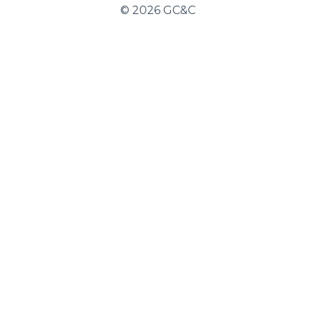
©
2026 GC&C