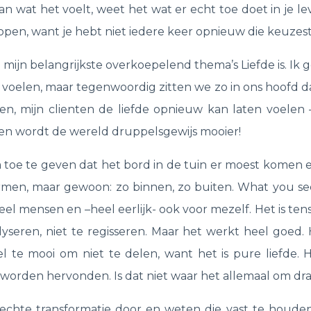
an wat het voelt, weet het wat er echt toe doet in je l
lopen, want je hebt niet iedere keer opnieuw die keuzest
ijn belangrijkste overkoepelend thema’s Liefde is. Ik ge
voelen, maar tegenwoordig zitten we zo in ons hoofd dat 
en, mijn clienten de liefde opnieuw kan laten voelen 
s en wordt de wereld druppelsgewijs mooier!
 toe te geven dat het bord in de tuin er moest komen e
ermen, maar gewoon: zo binnen, zo buiten. What you se
eel mensen en –heel eerlijk- ook voor mezelf. Het is tens
alyseren, niet te regisseren. Maar het werkt heel goed
el te mooi om niet te delen, want het is pure liefde. 
 worden hervonden. Is dat niet waar het allemaal om draa
hte transformatie door en weten die vast te houden