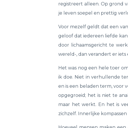
registreert alleen. Op grond v
je leven soepel en prettig ver
Voor mezelf geldt dat een van m
geloof dat iedereen liefde kan 
door lichaamsgericht te werk
wereld-, dan verandert er iet
Het was nog een hele toer om
ik doe. Niet in verhullende t
en is een beladen term, voor v
opgegroeid; het is niet te an
maar het werkt. En het is ve
zichzelf. Innerlijke kompassen
Hoeveel mensen maken een ec