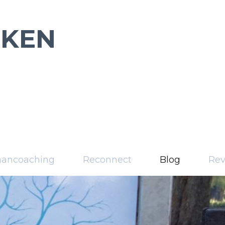
RKEN
aancoaching
Reconnect
Blog
Rev