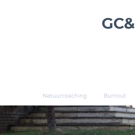
GC&
Natuurcoaching
Burnout