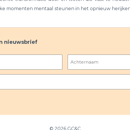
weke momenten mentaal steunen in het opnieuw herijken,
ijn nieuwsbrief
Achternaam
©
2026 GC&C