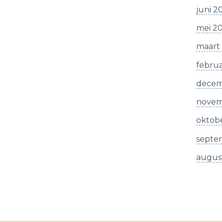
juni 2
mei 2
maart
februa
decem
novem
oktobe
septe
augus