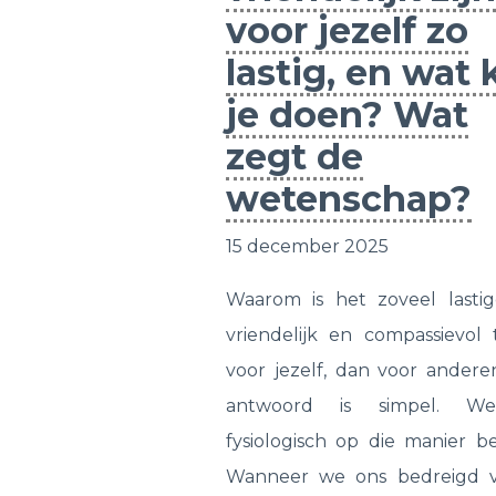
voor jezelf zo
lastig, en wat
je doen? Wat
zegt de
wetenschap?
15 december 2025
Waarom is het zoveel lasti
vriendelijk en compassievol 
voor jezelf, dan voor andere
antwoord is simpel. We
fysiologisch op die manier b
Wanneer we ons bedreigd v