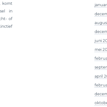
s, komt
januar
sel in
decem
cht- of
augus
nctief
decem
juni 2
mei 2
februa
septe
april 
februa
decem
oktob