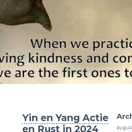
Yin en Yang Actie
Arc
en Rust in 2024
augus