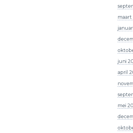
septe
maart
januar
decem
oktob
juni 2
april 
novem
septe
mei 2
decem
oktob