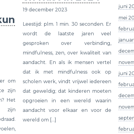
juni 2
19 december 2023
 kun
mei 2
Leestijd: plm. 1 min. 30 seconden. Er
februa
wordt de laatste jaren veel
januar
gesproken over verbinding,
decem
mindfulness, zen, over kwaliteit van
novem
aandacht. En als ik mensen vertel
dat ik met mindfulness ook op
juni 2
ger om
scholen werk, vindt vrijwel iedereen
februa
te zijn
dat geweldig; dat kinderen moeten
decem
n? Het
opgroeien in een wereld waarin
novem
 zijn
aandacht voor elkaar en voor de
septe
edraad.
wereld om […]
oelen,
februa