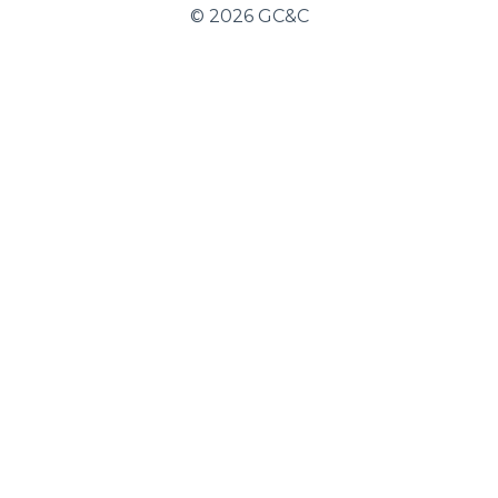
©
2026 GC&C