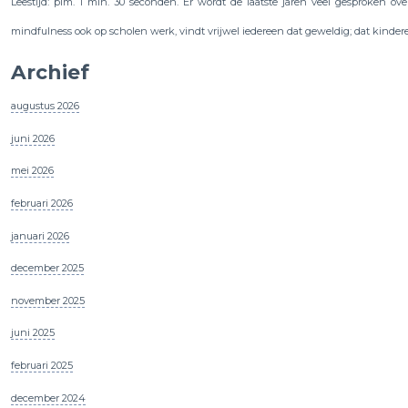
Leestijd: plm. 1 min. 30 seconden. Er wordt de laatste jaren veel gesproken ov
mindfulness ook op scholen werk, vindt vrijwel iedereen dat geweldig; dat kinde
Archief
augustus 2026
juni 2026
mei 2026
februari 2026
januari 2026
december 2025
november 2025
juni 2025
februari 2025
december 2024